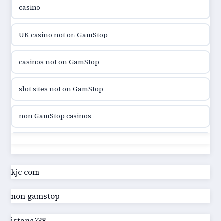
casino
utländska casino
UK casino not on GamStop
utländska casino
casinos not on GamStop
casinon på nätet
slot sites not on GamStop
online casino canada
non GamStop casinos
online casino canada
slot sites not on GamStop
online casino canada
casino not on GamStop UK
kjc com
online casino canada
non gamstop
best non GamStop casinos
online casino
istana338