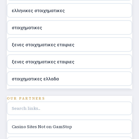
ελληνικες στοιχηματικες
στοιχηματικες
ξενες στοιχηματικες εταιριες
ξενες στοιχηματικες εταιριες
στοιχηματικες ελλαδα
utländska casino
OUR PARTNERS
online casino hrvatska
Casino Sites Not on GamStop
utländska casino