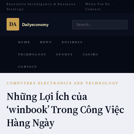
Executive Intelligence & Business
Write For Us
·
Strategy
Contact
HOME
NEWS
BUSINESS
TECHNOLOGY
SPORTS
CASINO
CONTACT
COMPUTERS ELECTRONICS AND TECHNOLOGY
Những Lợi Ích của
‘winbook’ Trong Công Việc
Hàng Ngày