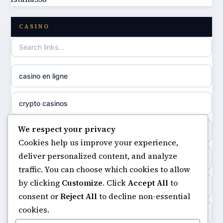
best non GamStop casinos
casino norge
CASINO
casino not on GamStop
uusi nettikasino
casino not on gamestop
meilleur casino en ligne
casino en ligne
non gamstop casinos
sazkove kancelare cr
crypto casinos
non gamstop casinos
sázkové kanceláře
We respect your privacy
minimum deposit casinos
non gamstop casinos
Cookies help us improve your experience,
online casino cz
deliver personalized content, and analyze
non gamstop casinos
non gamstop casinos
traffic. You can choose which cookies to allow
casino online
by clicking
Customize
. Click
Accept All
to
casinos not on gamstop
non gamstop casinos
consent or
Reject All
to decline non-essential
zahraniční online casino
cookies.
https://keonhacai5.ae.org/
non gamstop casinos