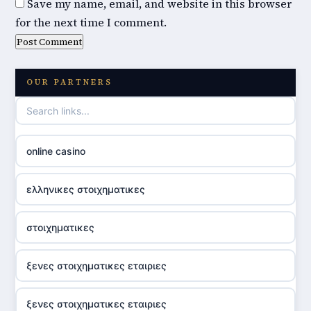
Save my name, email, and website in this browser
for the next time I comment.
OUR PARTNERS
online casino
ελληνικες στοιχηματικες
στοιχηματικες
ξενες στοιχηματικες εταιριες
ξενες στοιχηματικες εταιριες