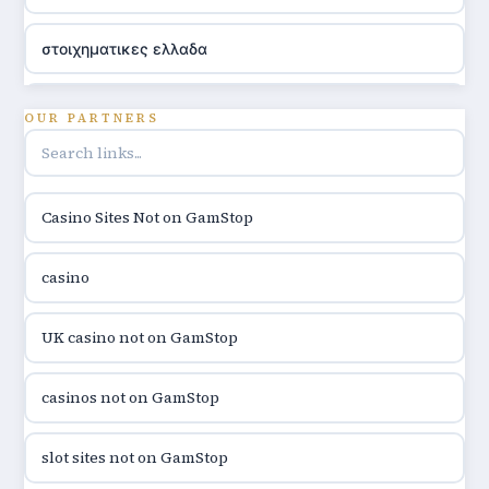
στοιχηματικες ελλαδα
utländska casino
OUR PARTNERS
online casino hrvatska
Casino Sites Not on GamStop
utländska casino
casino
utländska casino
UK casino not on GamStop
utländska casino
casinos not on GamStop
casinon på nätet
slot sites not on GamStop
online casino canada