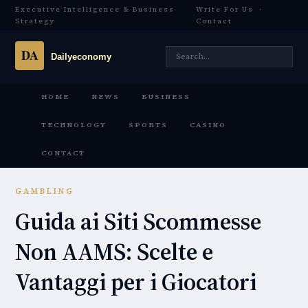
Executive Intelligence & Business
Write For Us
·
Strategy
Contact
HOME
NEWS
BUSINESS
TECHNOLOGY
SPORTS
CASINO
CONTACT
GAMBLING
Guida ai Siti Scommesse
Non AAMS: Scelte e
Vantaggi per i Giocatori