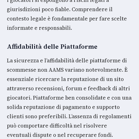
i giocatori si espongono a rischi legati a
giurisdizioni poco fiable. Comprendere il
contesto legale è fondamentale per fare scelte
informate e responsabili.
Affidabilità delle Piattaforme
La sicurezza e l’affidabilità delle piattaforme di
scommesse non AAMS variano notevolmente. È
essenziale ricercare la reputazione di un sito
attraverso recensioni, forum e feedback di altri
giocatori. Piattaforme ben consolidate e con una
solida reputazione di pagamento e supporto
clienti sono preferibili. L’assenza di regolamenti
può comportare difficoltà nel risolvere
eventuali dispute o nel recuperare fondi.