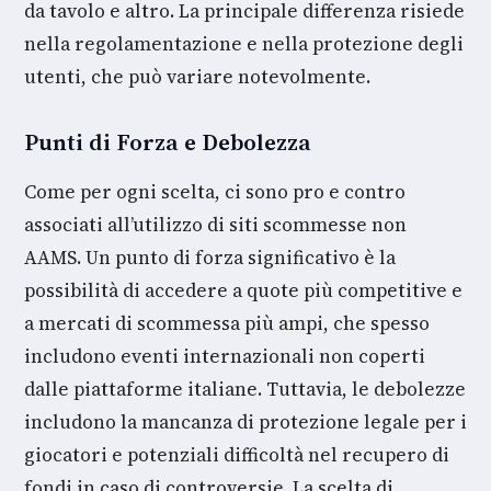
da tavolo e altro. La principale differenza risiede
nella regolamentazione e nella protezione degli
utenti, che può variare notevolmente.
Punti di Forza e Debolezza
Come per ogni scelta, ci sono pro e contro
associati all’utilizzo di siti scommesse non
AAMS. Un punto di forza significativo è la
possibilità di accedere a quote più competitive e
a mercati di scommessa più ampi, che spesso
includono eventi internazionali non coperti
dalle piattaforme italiane. Tuttavia, le debolezze
includono la mancanza di protezione legale per i
giocatori e potenziali difficoltà nel recupero di
fondi in caso di controversie. La scelta di