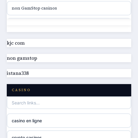
non GamStop casinos
online casino canada
slot sites not on GamStop
online casino canada
casino not on GamStop UK
kjc com
online casino canada
non gamstop
best non GamStop casinos
online casino
istana338
best non GamStop casinos
casino norge
CASINO
casino not on GamStop
uusi nettikasino
casino not on gamestop
meilleur casino en ligne
casino en ligne
non gamstop casinos
sazkove kancelare cr
crypto casinos