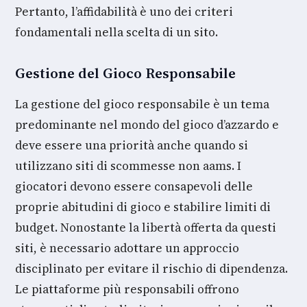
Pertanto, l’affidabilità è uno dei criteri
fondamentali nella scelta di un sito.
Gestione del Gioco Responsabile
La gestione del gioco responsabile è un tema
predominante nel mondo del gioco d’azzardo e
deve essere una priorità anche quando si
utilizzano siti di scommesse non aams. I
giocatori devono essere consapevoli delle
proprie abitudini di gioco e stabilire limiti di
budget. Nonostante la libertà offerta da questi
siti, è necessario adottare un approccio
disciplinato per evitare il rischio di dipendenza.
Le piattaforme più responsabili offrono